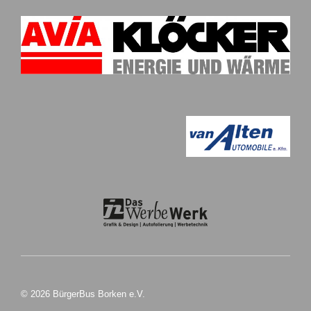
© 2026 BürgerBus Borken e.V.