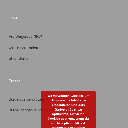
Links
Pro Bürgerbus NRW
Gemeinde Heiden
Stadt Borken
Presse
Wir verwenden Cookies, um
Bürgerbus gehört zum Alltag
dir passende Inhalte zu
präsentieren und dein
Surfvergnügen zu
Bürger bringen Bürger ans Ziel
optimieren, aktivieren
Cookies aber erst, wenn du
auf Akzeptieren klickst.
Weitere Informationen