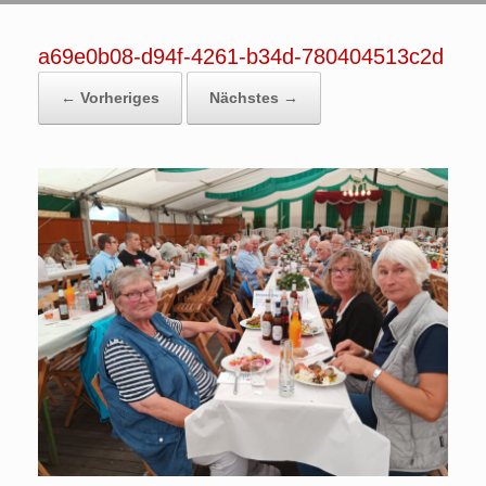
a69e0b08-d94f-4261-b34d-780404513c2d
← Vorheriges
Nächstes →