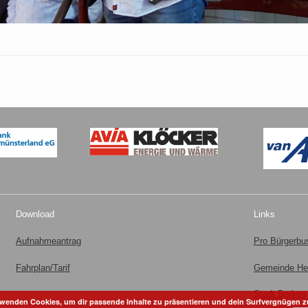
Download
Links
Aufnahmeantrag
Pro Bürgerb
Fahrplan/Tarif
Gemeinde He
Stadt Borken
rwenden Cookies, um dir passende Inhalte zu präsentieren und dein Surfvergnügen z