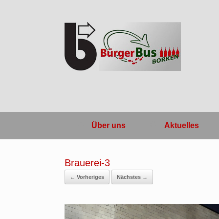
Zum
Inhalt
springen
Über uns
Aktuelles
Brauerei-3
← Vorheriges
Nächstes →