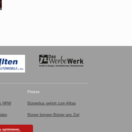
Presse
us NRW
Bürgerbus gehört zum Alltag
iden
Bürger bringen Bürger ans Ziel
u optimieren,