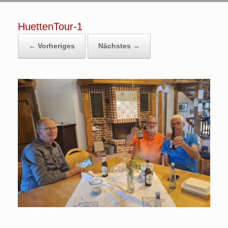
HuettenTour-1
← Vorheriges
Nächstes →