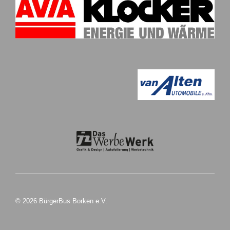
© 2026 BürgerBus Borken e.V.