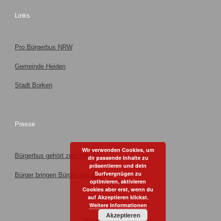
Links
Pro Bürgerbus NRW
Gemeinde Heiden
Stadt Borken
Presse
Wir verwenden Cookies, um
Bürgerbus gehört zum Alltag
dir passende Inhalte zu
präsentieren und dein
Surfvergnügen zu
Bürger bringen Bürger ans Ziel
optimieren, aktivieren
Cookies aber erst, wenn du
auf Akzeptieren klickst.
Weitere Informationen
Akzeptieren
Theme by
SiteOrigin