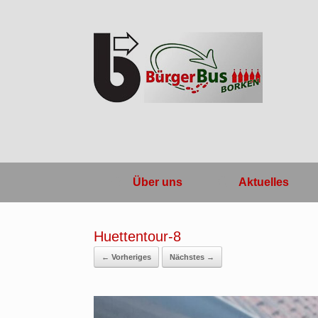
Zum
Inhalt
springen
Über uns
Aktuelles
Huettentour-8
← Vorheriges
Nächstes →