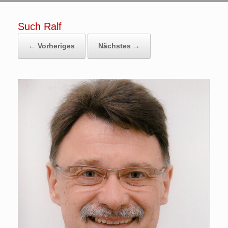
Such Ralf
← Vorheriges
Nächstes →