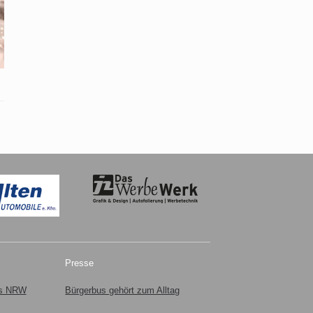
Presse
us NRW
Bürgerbus gehört zum Alltag