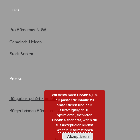
Links
Pro Bürgerbus NRW
Gemeinde Heiden
Stadt Borken
Presse
Wir verwenden Cookies, um
Bürgerbus gehört zum Alltag
dir passende Inhalte zu
präsentieren und dein
Surfvergnügen zu
Bürger bringen Bürger ans Ziel
optimieren, aktivieren
Cookies aber erst, wenn du
auf Akzeptieren klickst.
Weitere Informationen
Akzeptieren
Theme by
SiteOrigin