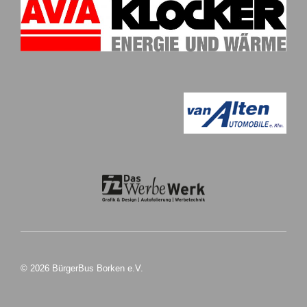
© 2026 BürgerBus Borken e.V.