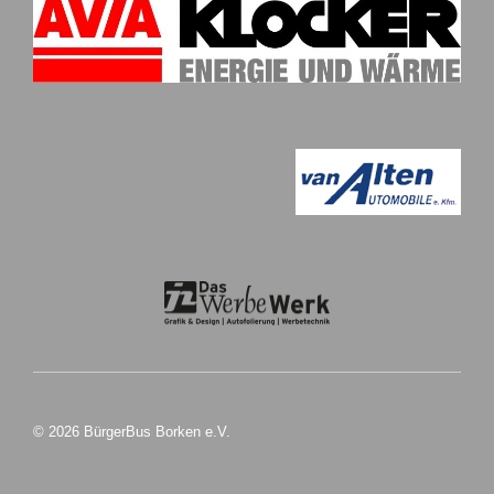
© 2026 BürgerBus Borken e.V.