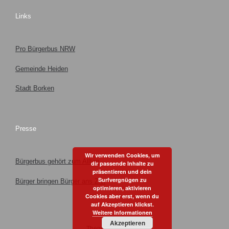
Links
Pro Bürgerbus NRW
Gemeinde Heiden
Stadt Borken
Presse
Wir verwenden Cookies, um
Bürgerbus gehört zum Alltag
dir passende Inhalte zu
präsentieren und dein
Surfvergnügen zu
Bürger bringen Bürger ans Ziel
optimieren, aktivieren
Cookies aber erst, wenn du
auf Akzeptieren klickst.
Weitere Informationen
Akzeptieren
Theme by
SiteOrigin