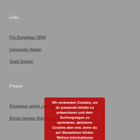
Links
Pro Bürgerbus NRW
Gemeinde Heiden
Stadt Borken
Presse
Wir verwenden Cookies, um
Bürgerbus gehört zum Alltag
dir passende Inhalte zu
präsentieren und dein
Surfvergnügen zu
Bürger bringen Bürger ans Ziel
optimieren, aktivieren
Cookies aber erst, wenn du
auf Akzeptieren klickst.
Weitere Informationen