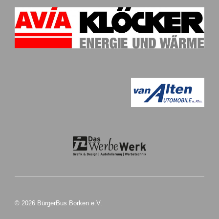
© 2026 BürgerBus Borken e.V.