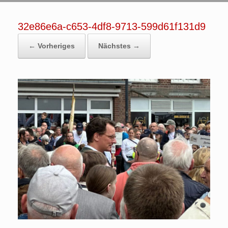
32e86e6a-c653-4df8-9713-599d61f131d9
← Vorheriges
Nächstes →