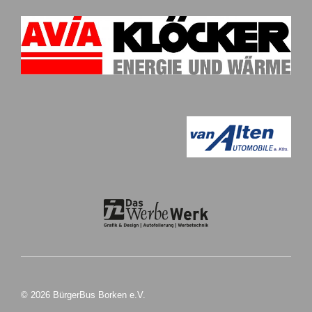
© 2026 BürgerBus Borken e.V.