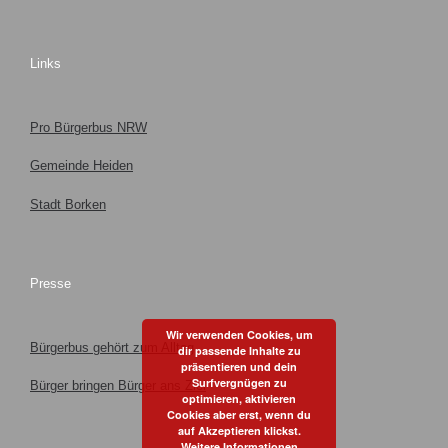
Links
Pro Bürgerbus NRW
Gemeinde Heiden
Stadt Borken
Presse
Wir verwenden Cookies, um
Bürgerbus gehört zum Alltag
dir passende Inhalte zu
präsentieren und dein
Surfvergnügen zu
Bürger bringen Bürger ans Ziel
optimieren, aktivieren
Cookies aber erst, wenn du
auf Akzeptieren klickst.
Weitere Informationen