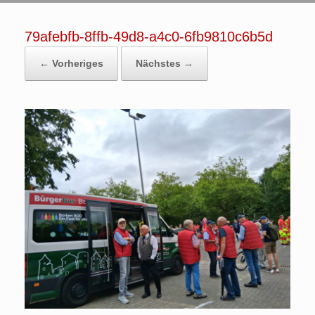
79afebfb-8ffb-49d8-a4c0-6fb9810c6b5d
← Vorheriges
Nächstes →