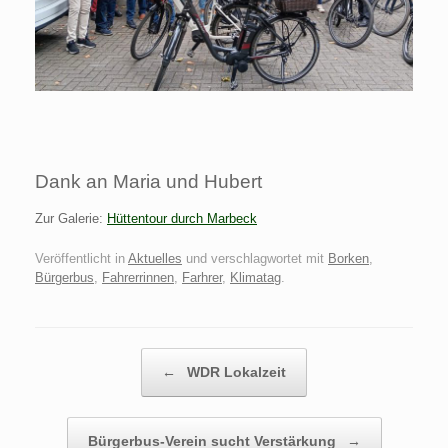
Dank an Maria und Hubert
Zur Galerie:
Hüttentour durch Marbeck
Veröffentlicht in
Aktuelles
und verschlagwortet mit
Borken
,
Bürgerbus
,
Fahrerrinnen
,
Farhrer
,
Klimatag
.
Beitragsnavigation
←
WDR Lokalzeit
Bürgerbus-Verein sucht Verstärkung
→