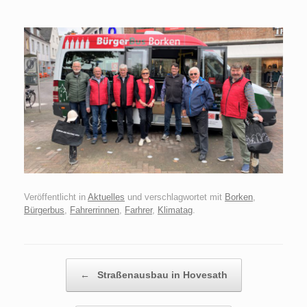
Veröffentlicht in
Aktuelles
und verschlagwortet mit
Borken
,
Bürgerbus
,
Fahrerrinnen
,
Farhrer
,
Klimatag
.
Beitragsnavigation
←
Straßenausbau in Hovesath