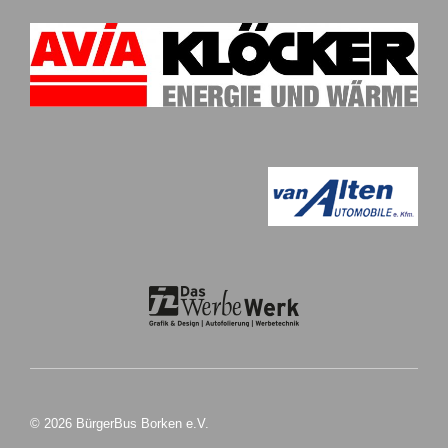
© 2026 BürgerBus Borken e.V.