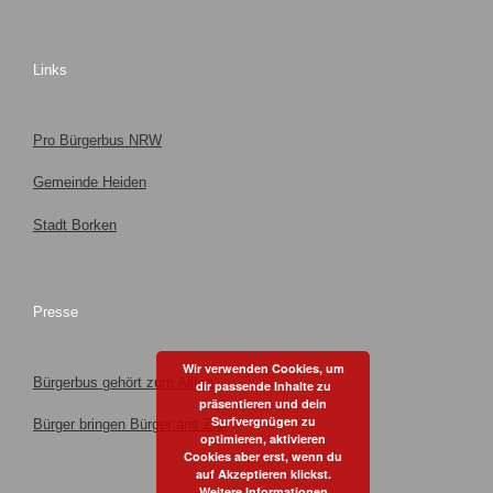
Links
Pro Bürgerbus NRW
Gemeinde Heiden
Stadt Borken
Presse
Wir verwenden Cookies, um
Bürgerbus gehört zum Alltag
dir passende Inhalte zu
präsentieren und dein
Surfvergnügen zu
Bürger bringen Bürger ans Ziel
optimieren, aktivieren
Cookies aber erst, wenn du
auf Akzeptieren klickst.
Weitere Informationen