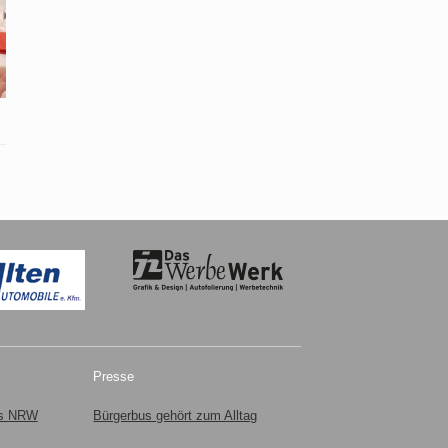
Presse
us NRW
Bürgerbus gehört zum Alltag