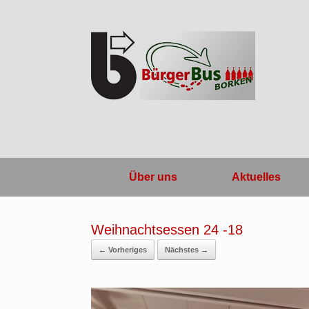
Zum
Inhalt
springen
Über uns
Aktuelles
Weihnachtsessen 24 -18
← Vorheriges
Nächstes →